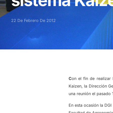
sistema Kaiz
22 De Febrero De 2012
C
on el fin de realiza
Kaizen, la Dirección G
una reunión el pasado 
En esta ocasión la DGI 
Facultad de Agronomía,