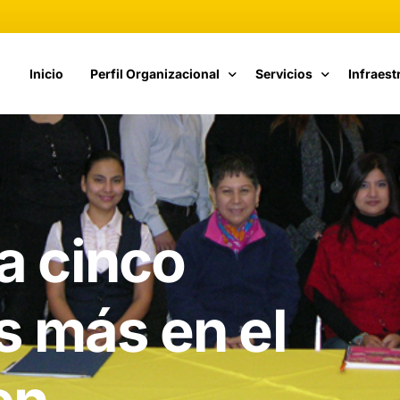
Inicio
Perfil Organizacional
Servicios
Infraest
Fundamentos de Calidad
Catálogo de Servicios
Cómputo
Estructura Organizacional
Cursos CETI
Telecom
Propuesta de Valor
Vinculación
a cinco
Nuestra Historia
Responsables de TI
 más en el