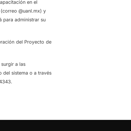
apacitación en el
l (correo @uanl.mx) y
á para administrar su
beración del Proyecto de
surgir a las
 del sistema o a través
 4343.