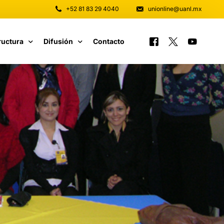
+52 81 83 29 4040
unionline@uanl.mx
ructura
Difusión
Contacto
 y Software
Tutoriales
unicaciones