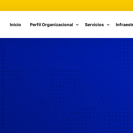
Inicio
Perfil Organizacional
Servicios
Infraest
Fundamentos de Calidad
Catálogo de Servicios
Cómputo
Estructura Organizacional
Cursos CETI
Telecom
Propuesta de Valor
Vinculación
Nuestra Historia
Responsables de TI