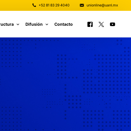
+52 81 83 29 4040
unionline@uanl.mx
ructura
Difusión
Contacto
 y Software
Tutoriales
unicaciones