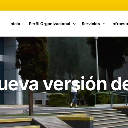
Inicio
Perfil Organizacional
Servicios
Infraest
Fundamentos de Calidad
Catálogo de Servicios
Cómputo
Estructura Organizacional
Cursos CETI
Telecom
Propuesta de Valor
Vinculación
nueva versión de
Nuestra Historia
Responsables de TI