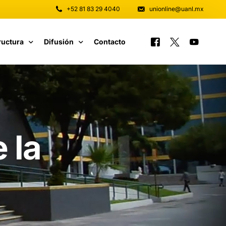
+52 81 83 29 4040
unionline@uanl.mx
ructura
Difusión
Contacto
 y Software
Tutoriales
unicaciones
 la