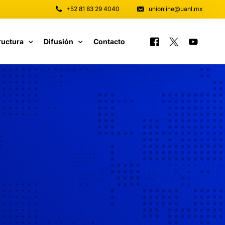
+52 81 83 29 4040
unionline@uanl.mx
ructura
Difusión
Contacto
 y Software
Tutoriales
unicaciones