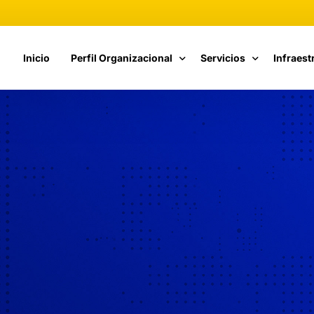
Inicio
Perfil Organizacional
Servicios
Infraest
Fundamentos de Calidad
Catálogo de Servicios
Cómputo
Estructura Organizacional
Cursos CETI
Telecom
Propuesta de Valor
Vinculación
Nuestra Historia
Responsables de TI