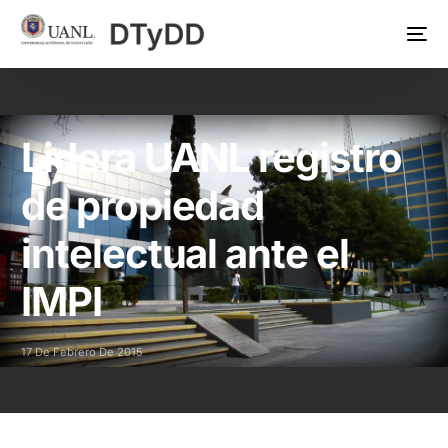
Lidera UANL registro
de propiedad
intelectual ante el
IMPI
17 De Febrero De 2015