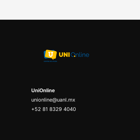
UniOnline
unionline@uanl.mx
+52 81 8329 4040