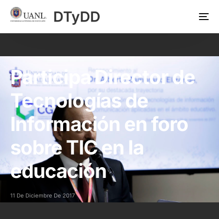
Participa Director de
Tecnologías de
Información en foro
sobre TIC en la
educación
11 De Diciembre De 2017