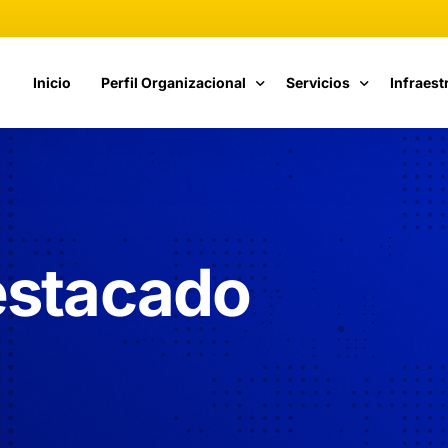
Inicio
Perfil Organizacional
Servicios
Infraest
Fundamentos de Calidad
Catálogo de Servicios
Cómputo
Estructura Organizacional
Cursos CETI
Telecom
Propuesta de Valor
Vinculación
stacado
Nuestra Historia
Responsables de TI