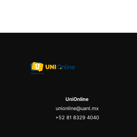
UniOnline
unionline@uanl.mx
+52 81 8329 4040