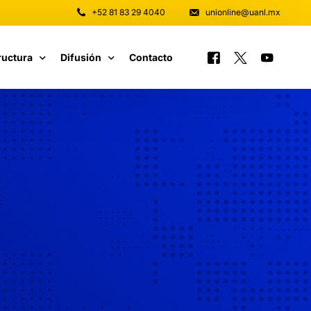
+52 81 83 29 4040
unionline@uanl.mx
ructura
Difusión
Contacto
 y Software
Tutoriales
unicaciones